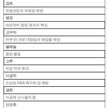
 감초
 전립선암과 유방암 예방
 생강
 매운맛이 항암 효과의 핵심
 고구마
 하루 반 개로 대장암과 폐암을 예방
 셀레늄
 항암 물질
 고추
 위암 억제 효과
 시금치
 손상된 DNA 복구해 암 예방
 곰취
 저공해 산나물의 힘
 신선초