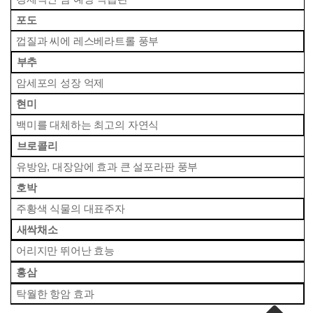
 포도
 껍질과 씨에 레스베라트롤 풍부
 부추
 암세포의 성장 억제
 현미
 백미를 대체하는 최고의 자연식
 브로콜리
 유방암, 대장암에 효과 큰 설포라판 풍부
 호박
 주황색 식물의 대표주자
 새싹채소
 어리지만 뛰어난 효능
 홍삼
 탁월한 항암 효과