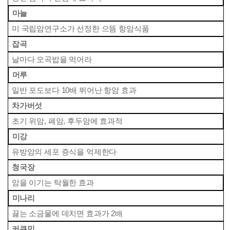
 마늘
 미 국립암연구소가 선정한 으뜸 항암식품
 잡곡
 날마다 오곡밥을 먹어라
 머루
 일반 포도보다 10배 뛰어난 항암 효과
 차가버섯
 초기 위암, 폐암, 후두암에 효과적
 미강
 유방암의 세포 증식을 억제한다
 청국장
 암을 이기는 탁월한 효과
 미나리
 끓는 소금물에 데치면 효과가 2배
 커큐민